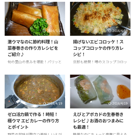
が絶妙で激ウマ！いろんな料理に
がたまらない！忙しい時に短時間
使えるゴジベリー１日２８粒を毎
で出来るおつまみレシピ！おしゃ
日美味しく食べて、紫外線に強い
れで華やかなランチパーティーな
体質に！
どにも！
2016/5/14
2016/4/19
激ウマなのに節約料理！山
揚げないエビコロッケ！ス
菜春巻きの作り方レシピを
コップコロッケの作り方レ
ご紹介♪
シピ！
旬の里山の恵みを堪能！パリッと
旦那も絶賛！噂のスコップコロッ
した食感と具材の旨みが口の中で
ケ♪揚げない！丸めない！ヘルシ
とろ～！激ウマ・山菜春巻き！お
ー(*'▽')主婦に嬉しい時短レシピ
つまみに最適♪
♪
2016/4/19
2016/4/19
ゼロ活力鍋で作る！時短！
えびとアボカドの生春巻き
極ウマ エビカレーの作り方
レシピ♪お酒のおつまみに
とポイント
も最適！
野菜の甘味が際立つ美味しいえび
簡単なのにちょっと豪華に見える