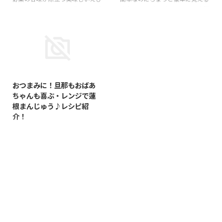
カレー！トロッとした滑らかな舌
生春巻き！プリプリのえびと濃厚
ざわりも絶品♪作り方と注意点・
なアボカドのベストマッチがたま
ポイントをまとめました
らなく美味しい(^^)vおもてなし
に、おつまみにも♪
2016/4/19
おつまみに！旦那もおばあ
ちゃんも喜ぶ・レンジで蓮
根まんじゅう♪レシピ紹
介！
おつまみに！旦那もおばあちゃん
も喜ぶ(#^.^#)上品な餡で仕上げ
るレンジで蓮根まんじゅうが作れ
ます♪