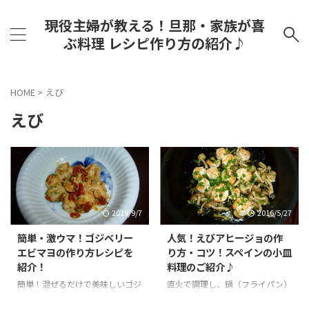
現役主婦が教える！旦那・家族が喜
ぶ料理 レシピ作り方の紹介♪
HOME
>
えび
えび
2019/9/7
2016/5/27
簡単・激ウマ！ゴジベリー
人気！えびアヒージョの作
エビマヨの作り方レシピを
り方・コツ！スペインの小皿
紹介！
料理のご紹介♪
簡単！混ぜるだけで美味しいゴジ
直火で調理し、鍋（フライパン）
マヨ(*'▽')酸味と旨みのバランス
ごとテーブルへ！ぷりぷりのえび