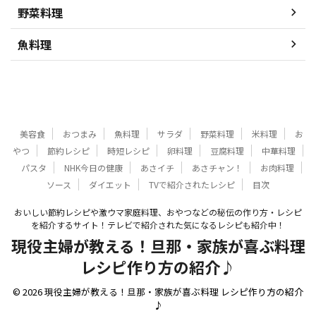
野菜料理
魚料理
美容食
おつまみ
魚料理
サラダ
野菜料理
米料理
お
やつ
節約レシピ
時短レシピ
卵料理
豆腐料理
中華料理
パスタ
NHK今日の健康
あさイチ
あさチャン！
お肉料理
ソース
ダイエット
TVで紹介されたレシピ
目次
おいしい節約レシピや激ウマ家庭料理、おやつなどの秘伝の作り方・レシピ
を紹介するサイト！テレビで紹介された気になるレシピも紹介中！
現役主婦が教える！旦那・家族が喜ぶ料理
レシピ作り方の紹介♪
© 2026 現役主婦が教える！旦那・家族が喜ぶ料理 レシピ作り方の紹介
♪