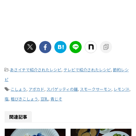
-
あさイチで紹介されたレシピ
,
テレビで紹介されたレシピ
,
節約レシ
ピ
-
こしょう
,
アボカド
,
スパゲッティの麺
,
スモークサーモン
,
レモン汁
,
塩
,
粗びきこしょう
,
豆乳
,
青じそ
関連記事