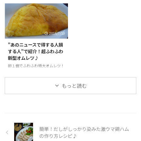
とろろ昆布の吸水性をいかした調
パワー！万能ダレで夏向き料理に
理法！暑い夏におすすめ！トロト
大変身！冷や奴にかけておつまみ
ロ昆布パワー！
に！冷たいソーメンにかけてラン
チに！
2016/7/13
"あのニュースで得する人損
する人"で紹介！超ふわふわ
新型オムレツ♪
卵１個でふわふわ特大オムレツ！
ナイフを入れると気泡がはじけて
プチプチ！メレンゲ作りも超簡単
な得ワザ！調味料によっていろん
もっと読む
な味が楽しめ、おかず、あつま
み、スイーツに大変身！
簡単！だしがしっかり染みた激ウマ鶏ハム
の作り方レシピ♪