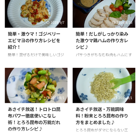
2019/9/7
2016/8/16
簡単・激ウマ！ゴジベリー
簡単！だしがしっかり染み
エビマヨの作り方レシピを
た激ウマ鶏ハムの作り方レ
紹介！
シピ♪
簡単！混ぜるだけで美味しいゴジ
パサつきがちなむね肉もハムにす
マヨ(*'▽')酸味と旨みのバランス
るとしっとりジューシーに！高タ
が絶妙で激ウマ！いろんな料理に
ンパク・低カロリーのむね肉で作
使えるゴジベリー１日２８粒を毎
った鶏ハムで美味しく疲労回復!
日美味しく食べて、紫外線に強い
体質に！
2016/8/1
2016/8/1
あさイチ放送！トロトロ昆
あさイチ放送・万能調味
布パワー徹底使いこなし
料！粉末とろろ昆布の作り
術！とろろ昆布の万能だれ
方をまとめました♪
の作り方レシピ♪
とろろ昆布がダマにならない工
夫！粉末状にして万能調味料に！
暑い夏におすすめ！トロトロ昆布