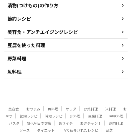
漬物(つけもの)の作り方
節約レシピ
美容食・アンチエイジングレシピ
豆腐を使った料理
野菜料理
魚料理
美容食
おつまみ
魚料理
サラダ
野菜料理
米料理
お
やつ
節約レシピ
時短レシピ
卵料理
豆腐料理
中華料理
パスタ
NHK今日の健康
あさイチ
あさチャン！
お肉料理
ソース
ダイエット
TVで紹介されたレシピ
目次