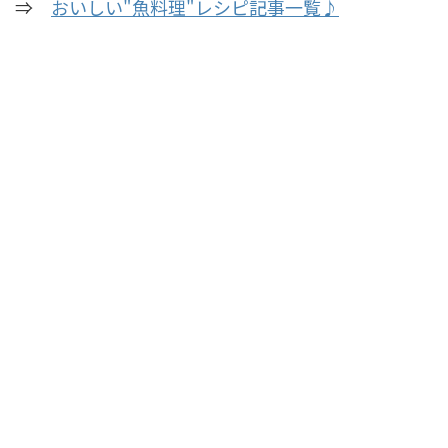
⇒
おいしい"魚料理"レシピ記事一覧♪