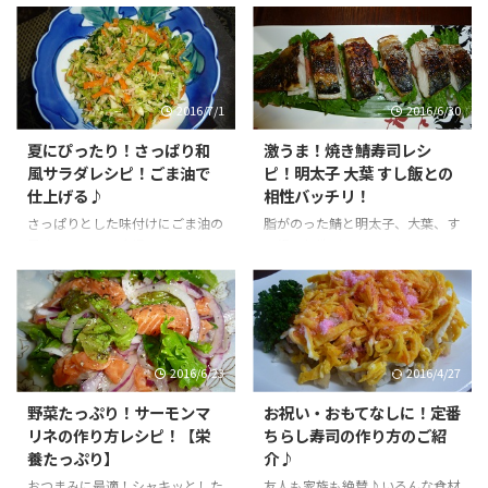
理！おつまみ・メインのおかずに
おつまみに！小分けにして冷凍保
も♪
存しておくとその都度食べられて
便利♪
2016/7/1
2016/6/30
夏にぴったり！さっぱり和
激うま！焼き鯖寿司レシ
風サラダレシピ！ごま油で
ピ！明太子 大葉 すし飯との
仕上げる♪
相性バッチリ！
さっぱりとした味付けにごま油の
脂がのった鯖と明太子、大葉、す
風味、カイワレ大根のピリッとし
し飯の相性バッチリ！おつまみ・
た食感で食欲アップ！これからの
おもてなしにも(*'▽')
季節にぴったり！栄養のバランス
もバッチリのサラダレシピ♪
2016/6/23
2016/4/27
野菜たっぷり！サーモンマ
お祝い・おもてなしに！定番
リネの作り方レシピ！【栄
ちらし寿司の作り方のご紹
養たっぷり】
介♪
おつまみに最適！シャキッとした
友人も家族も絶賛♪いろんな食材