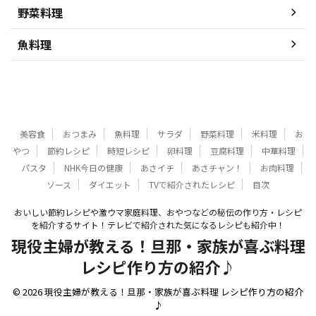
野菜料理
魚料理
美容食
おつまみ
魚料理
サラダ
野菜料理
米料理
お
やつ
節約レシピ
時短レシピ
卵料理
豆腐料理
中華料理
パスタ
NHK今日の健康
あさイチ
あさチャン！
お肉料理
ソース
ダイエット
TVで紹介されたレシピ
目次
おいしい節約レシピや激ウマ家庭料理、おやつなどの秘伝の作り方・レシピ
を紹介するサイト！テレビで紹介された気になるレシピも紹介中！
現役主婦が教える！旦那・家族が喜ぶ料理
レシピ作り方の紹介♪
© 2026 現役主婦が教える！旦那・家族が喜ぶ料理 レシピ作り方の紹介
♪