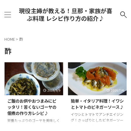
現役主婦が教える！旦那・家族が喜
ぶ料理 レシピ作り方の紹介♪
HOME
>
酢
酢
2016/9/9
2016/7/4
ご飯のお供やおつまみにピ
簡単・イタリア料理！イワシ
ッタリ！苦くないゴーヤの
とトマトのビネガーソース♪
佃煮の作り方レシピ♪
イワシとトマトでアンチエイジン
グ！さっぱりとしたビネガーソー
栄養たっぷりのゴーヤを美味しく
スで仕上げた激うま・イタリア料
食べて夏バテ解消！ご飯のお供や