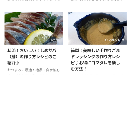
野菜の食感と、とろっとしたサー
で美味しさバッチリ！栄養満点！
モンの相性バッチリ！簡単なのに
やっぱり、ちらし寿司に入れる具
豪華に見えるサーモンマリネ♪
は手作りが一番(^^)v
2016/4/19
2016/4/19
私流！おいしい！しめサバ
簡単！美味しい手作りごま
（鯖）の作り方レシピのご
ドレッシングの作り方レシ
紹介♪
ピ♪お得にゴマダレを楽し
む方法！
おつまみに最適！絶品・自家製し
めサバ♪お店で売ってあるしめサ
いろんな料理で使える、簡単・美
バしか食べた事ないという方に是
味しい手作りごまドレッシングで
非作ってもらいたいレシピです
す♪
(#^.^#)
市販のものを買うよりお得です♪