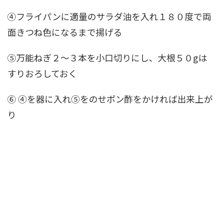
④フライパンに適量のサラダ油を入れ１８０度で両
面きつね色になるまで揚げる
⑤万能ねぎ２～３本を小口切りにし、大根５０gは
すりおろしておく
⑥ ④を器に入れ⑤をのせポン酢をかければ出来上が
り