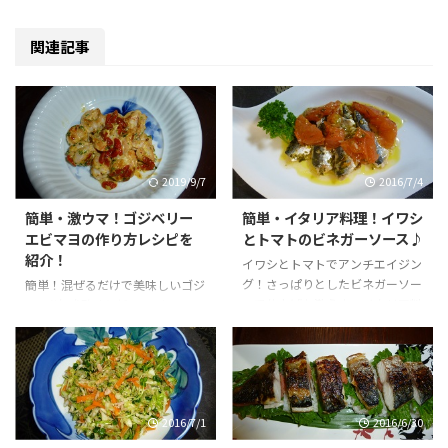
関連記事
2019/9/7
2016/7/4
簡単・激ウマ！ゴジベリー
簡単・イタリア料理！イワシ
エビマヨの作り方レシピを
とトマトのビネガーソース♪
紹介！
イワシとトマトでアンチエイジン
グ！さっぱりとしたビネガーソー
簡単！混ぜるだけで美味しいゴジ
スで仕上げた激うま・イタリア料
マヨ(*'▽')酸味と旨みのバランス
理！おつまみ・メインのおかずに
が絶妙で激ウマ！いろんな料理に
も♪
使えるゴジベリー１日２８粒を毎
日美味しく食べて、紫外線に強い
体質に！
2016/7/1
2016/6/30