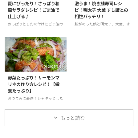
夏にぴったり！さっぱり和
激うま！焼き鯖寿司レシ
風サラダレシピ！ごま油で
ピ！明太子 大葉 すし飯との
仕上げる♪
相性バッチリ！
さっぱりとした味付けにごま油の
脂がのった鯖と明太子、大葉、す
風味、カイワレ大根のピリッとし
し飯の相性バッチリ！おつまみ・
た食感で食欲アップ！これからの
おもてなしにも(*'▽')
季節にぴったり！栄養のバランス
もバッチリのサラダレシピ♪
2016/6/23
野菜たっぷり！サーモンマ
リネの作り方レシピ！【栄
養たっぷり】
おつまみに最適！シャキッとした
野菜の食感と、とろっとしたサー
モンの相性バッチリ！簡単なのに
豪華に見えるサーモンマリネ♪
もっと読む