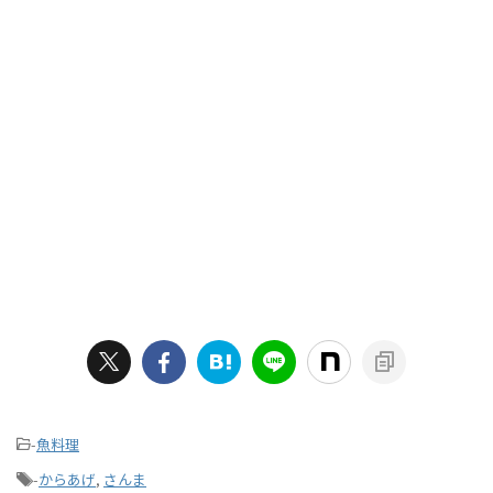
-
魚料理
-
からあげ
,
さんま