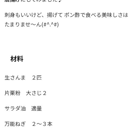
刺身もいいけど、揚げて ポン酢で食べる美味しさは
たまりませ～ん(#^.^#)
材料
生さんま ２匹
片栗粉 大さじ２
サラダ油 適量
万能ねぎ ２～３本