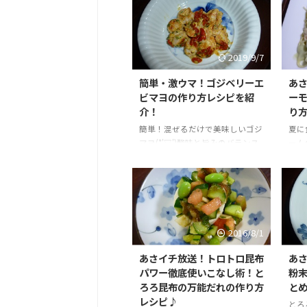
2019/9/7
簡単・激ウマ！ゴジベリーエ
あ
ビマヨの作り方レシピを紹
ー
介！
り
簡単！混ぜるだけで美味しいゴジ
夏に
マヨ(*'▽')酸味と旨みのバランス
ーム
が絶妙で激ウマ！いろんな料理に
ーで
使えるゴジベリー１日２８粒を毎
サー
日美味しく食べて、紫外線に強い
体質に！
2016/8/1
あさイチ放送！トロトロ昆布
あ
パワー徹底使いこなし術！と
粉
ろろ昆布の万能だれの作り方
と
レシピ♪
とろ