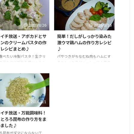
2016/8/26
2016/8/16
さイチ放送・アボカドとサ
簡単！だしがしっかり染みた
モンのクリームパスタの作
激ウマ鶏ハムの作り方レシピ
方レシピまとめ♪
♪
食べたい冷製パスタ！生クリ
パサつきがちなむね肉もハムにす
の代わりに豆乳を使いヘルシ
るとしっとりジューシーに！高タ
とろ～と美味しい！スモーク
ンパク・低カロリーのむね肉で作
モンとの相性もバッチリ♪
った鶏ハムで美味しく疲労回復!
2016/8/1
さイチ放送・万能調味料！
末とろろ昆布の作り方をま
めました♪
ろ昆布がダマにならない工