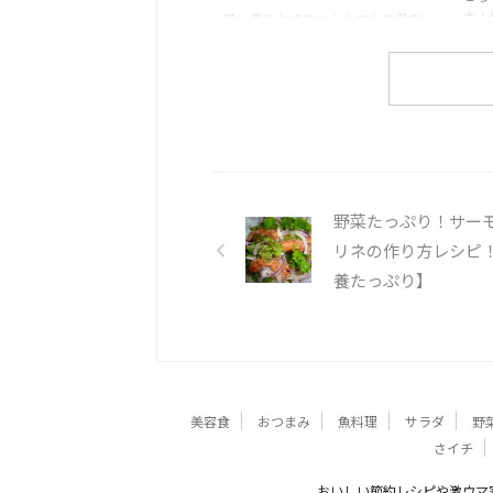
夫！
暑い夏におすすめ！トロトロ昆布
とろ
パワー！万能ダレで夏向き料理に
理法
大変身！冷や奴にかけておつまみ
ロ昆
に！冷たいソーメンにかけてラン
チに！
野菜たっぷり！サー
リネの作り方レシピ
養たっぷり】
美容食
おつまみ
魚料理
サラダ
野
さイチ
おいしい節約レシピや激ウマ