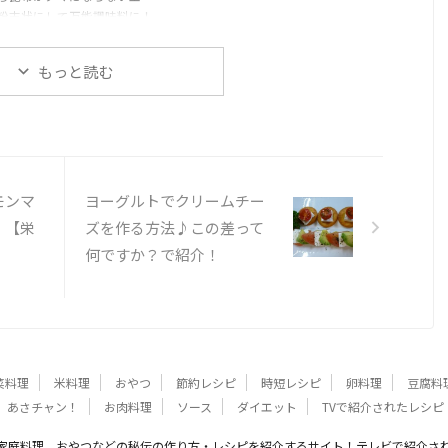
粉末状にして万能調味料に！
ろ昆布の吸水性をいかした調
！暑い夏におすすめ！トロト
もっと読む
布パワー！
モンマ
ヨーグルトでクリームチー
！【栄
ズを作る方法♪この差って
何ですか？で紹介！
菜料理
米料理
おやつ
節約レシピ
時短レシピ
卵料理
豆腐料
あさチャン！
お肉料理
ソース
ダイエット
TVで紹介されたレシピ
家庭料理、おやつなどの秘伝の作り方・レシピを紹介するサイト！テレビで紹介さ