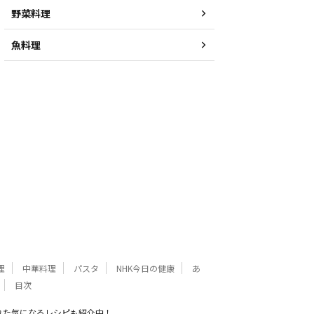
野菜料理
魚料理
理
中華料理
パスタ
NHK今日の健康
あ
目次
れた気になるレシピも紹介中！