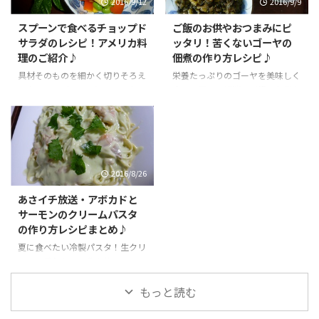
2016/9/12
2016/9/9
スプーンで食べるチョップド
ご飯のお供やおつまみにピ
サラダのレシピ！アメリカ料
ッタリ！苦くないゴーヤの
理のご紹介♪
佃煮の作り方レシピ♪
具材そのものを細かく切りそろえ
栄養たっぷりのゴーヤを美味しく
る事で、スプーンひとさじの中に
食べて夏バテ解消！ご飯のお供や
さまざまな食感や味が楽しめる新
おつまみに！小分けにして冷凍保
感覚のサラダ！旦那もひと口食べ
存しておくとその都度食べられて
て旨い！と絶賛！
便利♪
2016/8/26
あさイチ放送・アボカドと
サーモンのクリームパスタ
の作り方レシピまとめ♪
夏に食べたい冷製パスタ！生クリ
ームの代わりに豆乳を使いヘルシ
ーでとろ～と美味しい！スモーク
サーモンとの相性もバッチリ♪
もっと読む