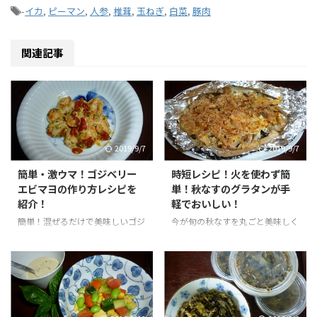
-
イカ
,
ピーマン
,
人参
,
椎茸
,
玉ねぎ
,
白菜
,
豚肉
関連記事
2019/9/7
2019/9/7
簡単・激ウマ！ゴジベリー
時短レシピ！火を使わず簡
エビマヨの作り方レシピを
単！秋なすのグラタンが手
紹介！
軽でおいしい！
簡単！混ぜるだけで美味しいゴジ
今が旬の秋なすを丸ごと美味しく
マヨ(*'▽')酸味と旨みのバランス
食べられる時短レシピ！味つけは
が絶妙で激ウマ！いろんな料理に
めんつゆだけでOK！火も使わず
使えるゴジベリー１日２８粒を毎
簡単なのに激ウマ！おつまみにも
日美味しく食べて、紫外線に強い
♪
体質に！