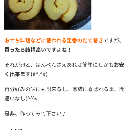
おせち料理などに使われる定番のだて巻き
ですが、
買ったら結構高い
ですよね！
それが卵と、はんぺんさえあれば簡単にしかも
お安
く出来ます
(#^.^#)
自分好みの味にも出来るし、家族に喜ばれる事、間
違いなし(^^)v
是非、作ってみて下さい♪