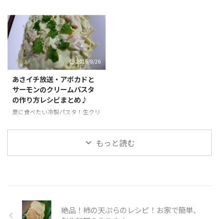
る事で、スプーンひとさじの中に
食べて夏バテ解消！ご飯のお供や
さまざまな食感や味が楽しめる新
おつまみに！小分けにして冷凍保
感覚のサラダ！旦那もひと口食べ
存しておくとその都度食べられて
て旨い！と絶賛！
便利♪
2016/8/26
あさイチ放送・アボカドと
サーモンのクリームパスタ
の作り方レシピまとめ♪
夏に食べたい冷製パスタ！生クリ
ームの代わりに豆乳を使いヘルシ
ーでとろ～と美味しい！スモーク
サーモンとの相性もバッチリ♪
もっと読む
絶品！柿の天ぷらのレシピ！お家で簡単、