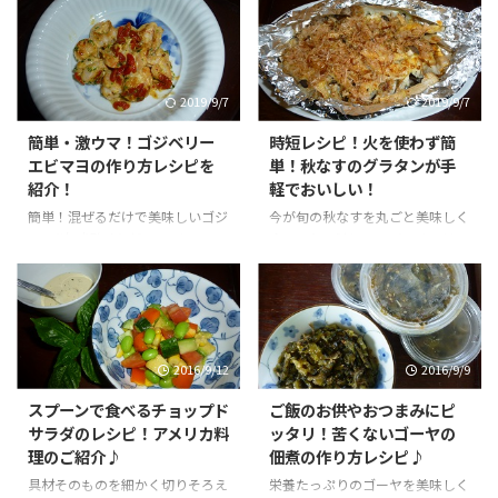
2019/9/7
2019/9/7
簡単・激ウマ！ゴジベリー
時短レシピ！火を使わず簡
エビマヨの作り方レシピを
単！秋なすのグラタンが手
紹介！
軽でおいしい！
簡単！混ぜるだけで美味しいゴジ
今が旬の秋なすを丸ごと美味しく
マヨ(*'▽')酸味と旨みのバランス
食べられる時短レシピ！味つけは
が絶妙で激ウマ！いろんな料理に
めんつゆだけでOK！火も使わず
使えるゴジベリー１日２８粒を毎
簡単なのに激ウマ！おつまみにも
日美味しく食べて、紫外線に強い
♪
体質に！
2016/9/12
2016/9/9
スプーンで食べるチョップド
ご飯のお供やおつまみにピ
サラダのレシピ！アメリカ料
ッタリ！苦くないゴーヤの
理のご紹介♪
佃煮の作り方レシピ♪
具材そのものを細かく切りそろえ
栄養たっぷりのゴーヤを美味しく