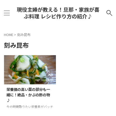
現役主婦が教える！旦那・家族が喜
ぶ料理 レシピ作り方の紹介♪
HOME
>
刻み昆布
刻み昆布
2016/4/19
栄養価の高い葉の部分も一
緒に！絶品・かぶの酢の物
♪
今の時期取りたい栄養素がバッチ
リ！栄養価の高い葉の部分も一緒