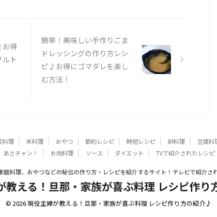
簡単！美味しい手作りごま
をお得
ドレッシングの作り方レシ
グルト
ピ♪お得にゴマダレを楽し
む方法！
菜料理
米料理
おやつ
節約レシピ
時短レシピ
卵料理
豆腐料
あさチャン！
お肉料理
ソース
ダイエット
TVで紹介されたレシピ
家庭料理、おやつなどの秘伝の作り方・レシピを紹介するサイト！テレビで紹介さ
が教える！旦那・家族が喜ぶ料理 レシピ作り
© 2026 現役主婦が教える！旦那・家族が喜ぶ料理 レシピ作り方の紹介♪