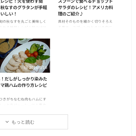
短レシピ！火を使わず簡
スプーンで食べるチョップド
！秋なすのグラタンが手軽
サラダのレシピ！アメリカ料
おいしい！
理のご紹介♪
旬の秋なすを丸ごと美味しく
具材そのものを細かく切りそろえ
られる時短レシピ！味つけは
る事で、スプーンひとさじの中に
つゆだけでOK！火も使わず
さまざまな食感や味が楽しめる新
なのに激ウマ！おつまみにも
感覚のサラダ！旦那もひと口食べ
て旨い！と絶賛！
2016/8/16
単！だしがしっかり染みた
ウマ鶏ハムの作り方レシピ
つきがちなむね肉もハムにす
しっとりジューシーに！高タ
ク・低カロリーのむね肉で作
鶏ハムで美味しく疲労回復!
もっと読む