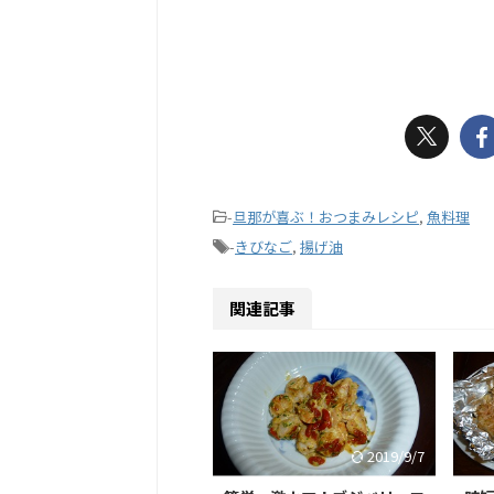
-
旦那が喜ぶ！おつまみレシピ
,
魚料理
-
きびなご
,
揚げ油
関連記事
2019/9/7