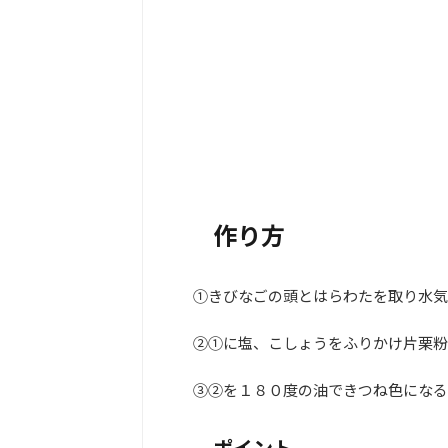
作り方
①きびなごの頭とはらわたを取り水気
②①に塩、こしょうをふりかけ片栗粉
③②を１８０度の油できつね色になる
ポイント