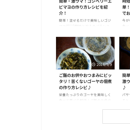
簡単・激ウマ！ゴジベリーエ
時
ビマヨの作り方レシピを紹
単
介！
で
簡単！混ぜるだけで美味しいゴジ
今が
マヨ(*'▽')酸味と旨みのバランス
食べ
が絶妙で激ウマ！いろんな料理に
めん
使えるゴジベリー１日２８粒を毎
簡単
日美味しく食べて、紫外線に強い
♪
体質に！
2016/9/9
ご飯のお供やおつまみにピッ
簡
タリ！苦くないゴーヤの佃煮
激
の作り方レシピ♪
♪
栄養たっぷりのゴーヤを美味しく
パサ
食べて夏バテ解消！ご飯のお供や
ると
おつまみに！小分けにして冷凍保
ンパ
存しておくとその都度食べられて
った
便利♪