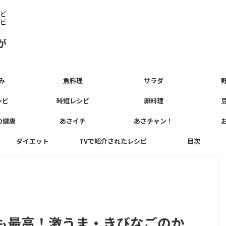
ど
ビ
が
み
魚料理
サラダ
シピ
時短レシピ
卵料理
の健康
あさイチ
あさチャン！
ダイエット
TVで紹介されたレシピ
目次
も最高！激うま・きびなごのか