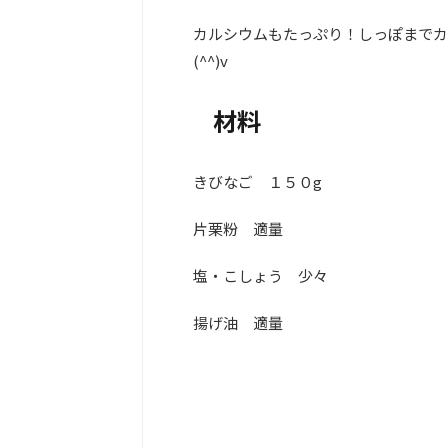
カルシウムもたっぷり！しっぽまでカ
(^^)v
材料
きびなご １５０g
片栗粉 適量
塩・こしょう 少々
揚げ油 適量